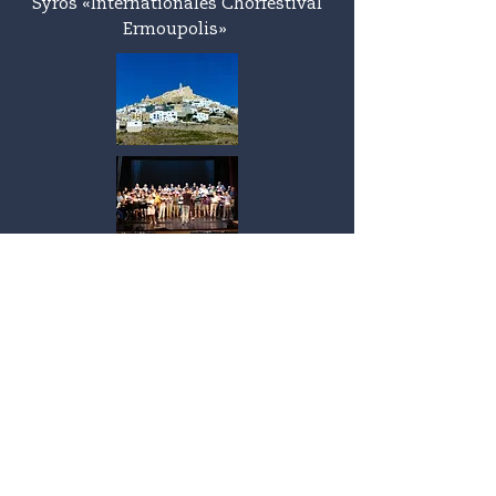
Syros
«Internationales Chorfestival
Ermoupolis
»