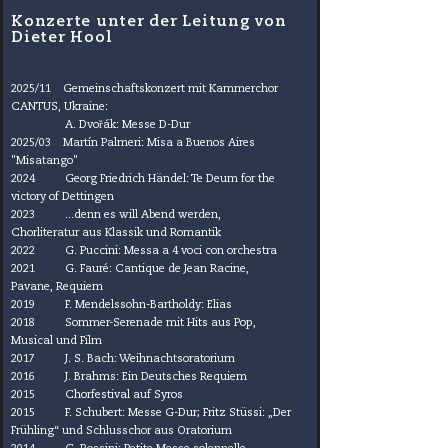
Konzerte unter der Leitung von
Dieter Hool
2025/11 Gemeinschaftskonzert mit Kammerchor
CANTUS, Ukraine:
A. Dvo
ř
ák: Messe D-Dur
2025/03
Martín Palmeri: Misa a Buenos Aires
"Misatango"
2024
Georg Friedrich Händel: Te Deum for the
victory of Dettingen
2023 ...denn es will Abend werden,
Chorliteratur aus
Klassik
und
Romantik
2022 G. Puccini: Messa a 4 voci con orchestra
2021 G. Fauré: Cantique de Jean Racine,
Pavane, Requiem
2019 F. Mendelssohn-Bartholdy: Elias
2018 Sommer-Serenade mit Hits aus Pop,
Musical und Film
2017 J. S. Bach: Weihnachtsoratorium
2016 J. Brahms: Ein Deutsches Requiem
2015 Chorfestival auf Syros
2015 F. Schubert: Messe G-Dur; Fritz Stüssi: „Der
Frühling“ und Schlusschor aus Oratorium