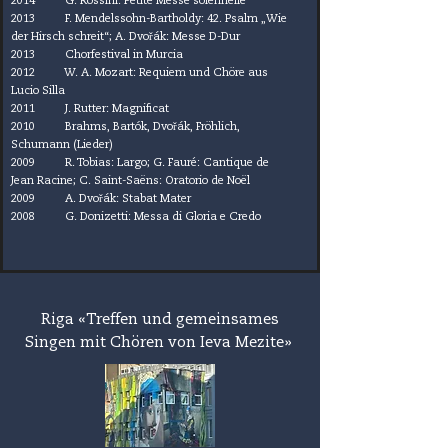
2014 G. Rossini: Petite Messe solennelle
2013 F. Mendelssohn-Bartholdy: 42. Psalm „Wie
der Hirsch schreit“; A. Dvo
ř
ák: Messe D-Dur
2013 Chorfestival in Murcia
2012 W. A. Mozart: Requiem und Chöre aus
Lucio Silla
2011 J. Rutter: Magnificat
2010 Brahms, Bartók, Dvo
ř
ák, Fröhlich,
Schumann (Lieder)
2009 R. Tobias: Largo; G. Fauré: Cantique de
Jean Racine; C. Saint-Saëns: Oratorio de Noël
2009 A. Dvo
ř
ák: Stabat Mater
2008 G. Donizetti: Messa di Gloria e Credo
Riga
«Treffen und gemeinsames
Singen mit Chören von Ieva Mezite
»